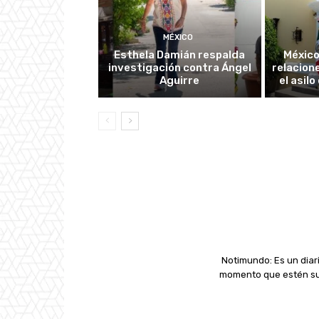
MÉXICO
Esthela Damián respalda
México
investigación contra Ángel
relacion
Aguirre
el asil
Notimundo: Es un diari
momento que estén suc