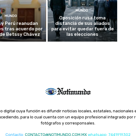
MUNDO
MUNDO
Oposición rusa toma
 y Perú reanudan
distancia de sus aliados
es tras acuerdo por
para evitar quedar fuera de
o de Betssy Chávez
las elecciones
o digital cuya función es difundir noticias locales, estatales, nacionales 
ediendo, para lo cual cuenta con un equipo profesional integrado por r
fotógrafos y corresponsales.
Contacto
:
CONTACTO@NOTIMUNDO.COM.MX
whatsapp: 7441919302