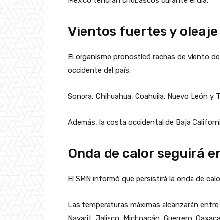
México tendrán chubascos durante el día.
Vientos fuertes y oleaje
El organismo pronosticó rachas de viento de
occidente del país.
Sonora, Chihuahua, Coahuila, Nuevo León y T
Además, la costa occidental de Baja Californi
Onda de calor seguirá e
El SMN informó que persistirá la onda de cal
Las temperaturas máximas alcanzarán entre 4
Nayarit, Jalisco, Michoacán, Guerrero, Oaxa