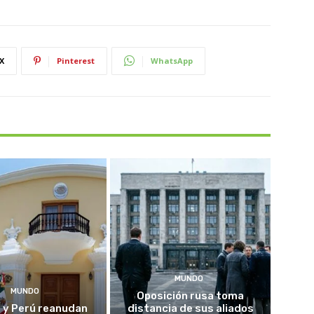
X
Pinterest
WhatsApp
MUNDO
MUNDO
Oposición rusa toma
 y Perú reanudan
distancia de sus aliados