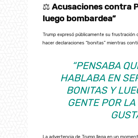
⚖️
Acusaciones contra Pu
luego bombardea”
Trump expresó públicamente su frustración c
hacer declaraciones “bonitas” mientras cont
“PENSABA QU
HABLABA EN SER
BONITAS Y LU
GENTE POR LA
GUSTA
La advertencia de Trump llega en un momento