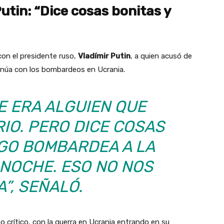
tin: “Dice cosas bonitas y
on el presidente ruso,
Vladímir Putin
, a quien acusó de
inúa con los bombardeos en Ucrania.
E ERA ALGUIEN QUE
IO. PERO DICE COSAS
EGO BOMBARDEA A LA
 NOCHE. ESO NO NOS
”, SEÑALÓ.
 crítico, con la guerra en Ucrania entrando en su