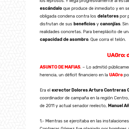
los leprosos. Y llega progresivamente al estal
escándalo
que produce de inmediato y en sec
obligada condena contra los
delatores
por 
disfrutan de sus
beneficios
y
canonjías
. Si
realidades concretas. Para beneplácito de u
capacidad de asombro
. Que corra el telón.
UAGro: d
ASUNTO DE MAFIAS
. – Lo admitió públicame
herencia, un déficit financiero en la
UAGro
por
Era el
exrector Dolores Arturo Contreras
coordinador de campaña en la región Centro,
de 2011 y actual senador reelecto,
Manuel A
1.- Mientras se ejercitaba en las instalacion
Contreras Gómez fue plagiado por hombres 