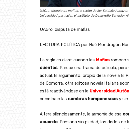
UAGro: disputa de mafias, el rector Javier Saldaña Almazán 
Universidad particular, el Instituto de Desarrollo Salvador
UAGro: disputa de mafias
LECTURA POLÍTICA por Noé Mondragón Nor
La regla es clara: cuando las
Mafias
rompen s
cuentas
. Parece una trama de película, per
actual. El argumento, propio de la novela El
de Gomorra, otra exitosa novela italiana sob
está reactivándose en la
Universidad Autó
crece bajo las
sombras hamponescas
y sin
Altera silenciosamente, la armonía de esa
co
acuerdo
. Presiona sin piedad, los dedos de 