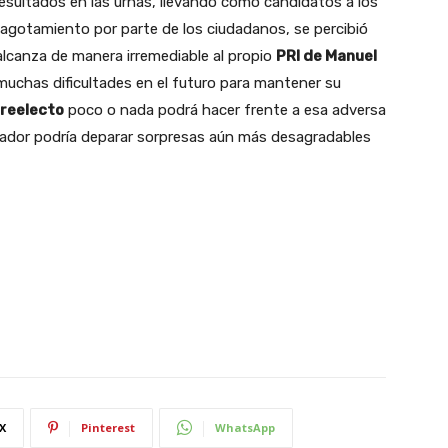
esultados en las urnas, llevando como candidatos a los
agotamiento por parte de los ciudadanos, se percibió
 alcanza de manera irremediable al propio
PRI de Manuel
muchas dificultades en el futuro para mantener su
 reelecto
poco o nada podrá hacer frente a esa adversa
nador podría deparar sorpresas aún más desagradables
X
Pinterest
WhatsApp