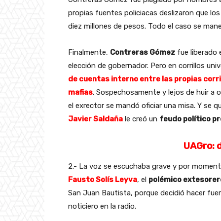
propias fuentes policiacas deslizaron que lo
diez millones de pesos. Todo el caso se man
Finalmente,
Contreras Gómez
fue liberado 
elección de gobernador. Pero en corrillos univ
de cuentas interno entre las propias cor
mafias
. Sospechosamente y lejos de huir a o
el exrector se mandó oficiar una misa. Y se q
Javier Saldaña
le creó un
feudo político pr
UAGro: d
2.- La voz se escuchaba grave y por momentos
Fausto Solís Leyva
, el
polémico extesorero
San Juan Bautista, porque decidió hacer fuer
noticiero en la radio.