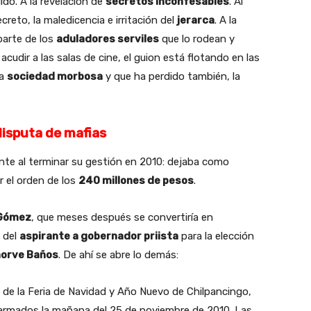
lido. A la revelación de
secretos inconfesables
. Al
reto, la maledicencia e irritación del
jerarca
. A la
parte de los
aduladores serviles
que lo rodean y
n acudir a las salas de cine, el guion está flotando en las
na
sociedad morbosa
y que ha perdido también, la
isputa de mafias
nte al terminar su gestión en 2010: dejaba como
 el orden de los
240 millones de pesos
.
 Gómez
, que meses después se convertiría en
 del
aspirante a gobernador priista
para la elección
ñorve Baños
. De ahí se abre lo demás:
es de la Feria de Navidad y Año Nuevo de Chilpancingo,
armados la mañana del 25 de noviembre de 2010. Las