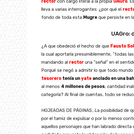
rector
con cargo literal a la propia
UAGro
. E
lleva a varias interrogantes: ¿por qué el
rect
fondo de toda esta
Mugre
que persiste en l
UAGro: d
¿A que obedeció el hecho de que
Fausto Sol
la cual aportaría presumiblemente, “todas l
mandando al
rector
una “señal” en el senti
Porqué se negó a admitir lo que todo mundo
tesorero
tenía un
yate
anclado en una bah
al menos
4 millones de pesos
, cantidad ina
categoría? Al final de cuentas, todo se reduc
HOJEADAS DE PÁGINAS…La posibilidad de qu
por el tamiz de expulsar o por lo menos cont
aquellos personajes que han labrado directa 