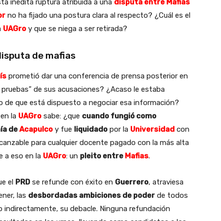
sta inédita ruptura atribuida a una
disputa entre Mafias
or
no ha fijado una postura clara al respecto? ¿Cuál es el
a
UAGro
y que se niega a ser retirada?
isputa de mafias
ís
prometió dar una conferencia de prensa posterior en
as pruebas” de sus acusaciones? ¿Acaso le estaba
do de que está dispuesto a negociar esa información?
 en la
UAGro
sabe: ¿que
cuando fungió como
ía de
Acapulco
y fue
liquidado
por la
Universidad
con
lcanzable para cualquier docente pagado con la más alta
e a eso en la
UAGro
: un
pleito entre
Mafias
.
e el
PRD
se refunde con éxito en
Guerrero
, atraviesa
ener, las
desbordadas ambiciones de poder
de todos
o indirectamente, su debacle. Ninguna refundación