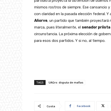
partidista proyecta la obtención de buenos r
mismos rostros de siempre. Ese cansancio y 
con claridad en la pasada elección federal. Y
Añorve
, un partido que también proyectará 
marca, pues literalmente, el
senador priista
circunstancia. La próxima elección de gober
para esos dos partidos. Y si no, al tiempo.
TAGS
UAGro: disputa de mafias
Facebook
Cuota