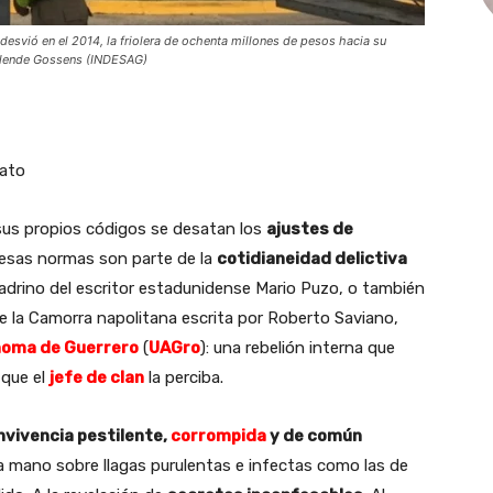
desvió en el 2014, la friolera de ochenta millones de pesos hacia su
 Allende Gossens (INDESAG)
ato
us propios códigos se desatan los
ajustes de
o esas normas son parte de la
cotidianeidad delictiva
 Padrino del escritor estadunidense Mario Puzo, o también
re la Camorra napolitana escrita por Roberto Saviano,
noma de Guerrero
(
UAGro
): una rebelión interna que
 que el
jefe de clan
la perciba.
nvivencia pestilente,
corrompida
y de común
la mano sobre llagas purulentas e infectas como las de