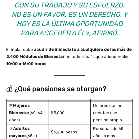
CON SU TRABAJO Y SU ESFUERZO.
NO ES UN FAVOR. ES UN DERECHO. Y
HOY ES LA ÚLTIMA OPORTUNIDAD
PARA ACCEDER A ÉL»
, AFIRMÓ.
El titular debe
acudir de inmediato a cualquiera de los más de
2,400 Módulos de Bienestar
en todo el país, que atienden
de
10:00 a 16:00 horas
.
💰 ¿Qué pensiones se otorgan?
🌸
Mujeres
Mujeres que no
Bienestar
(60-64
$3,000
cuentan con
años)
pensión propia
👵
Adultos
Personas de 65
$6,200 pesos
mayores
(65+)
años o más