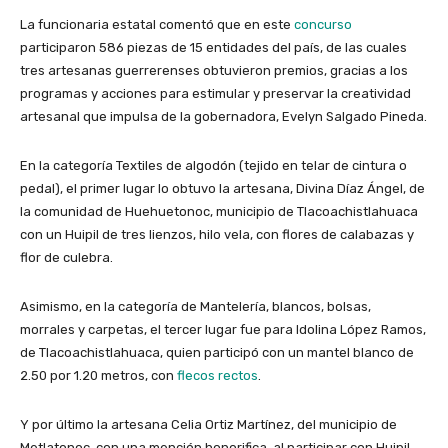
La funcionaria estatal comentó que en este
concurso
participaron 586 piezas de 15 entidades del país, de las cuales
tres artesanas guerrerenses obtuvieron premios, gracias a los
programas y acciones para estimular y preservar la creatividad
artesanal que impulsa de la gobernadora, Evelyn Salgado Pineda.
En la categoría Textiles de algodón (tejido en telar de cintura o
pedal), el primer lugar lo obtuvo la artesana, Divina Díaz Ángel, de
la comunidad de Huehuetonoc, municipio de Tlacoachistlahuaca
con un Huipil de tres lienzos, hilo vela, con flores de calabazas y
flor de culebra.
Asimismo, en la categoría de Mantelería, blancos, bolsas,
morrales y carpetas, el tercer lugar fue para Idolina López Ramos,
de Tlacoachistlahuaca, quien participó con un mantel blanco de
2.50 por 1.20 metros, con
flecos rectos
.
Y por último la artesana Celia Ortiz Martínez, del municipio de
Metlatonoc, con una mención honorifica, al participar con Huipil