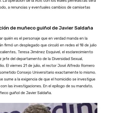
. La operación de la AGE con los ediles perredistas será
 modo, a renuncias y eventuales cambios de camisetas
ción de muñeco guiñol de Javier Saldaña
uién es el personaje que en verdad manda en la
n firmó un desplegado que circuló en redes el 18 de julio
alientes, Teresa Jiménez Esquivel, el esclarecimiento
z jefe del departamento de la Diversidad Sexual,
io. El viernes 21 de julio, el rector José Alfredo Romero
 sometido Consejo Universitario exactamente lo mismo.
e sume a la exigencia de que el homicidio se investigue
r con las investigaciones. En el epílogo de su mandato,
eco guiñol de Javier Saldaña.