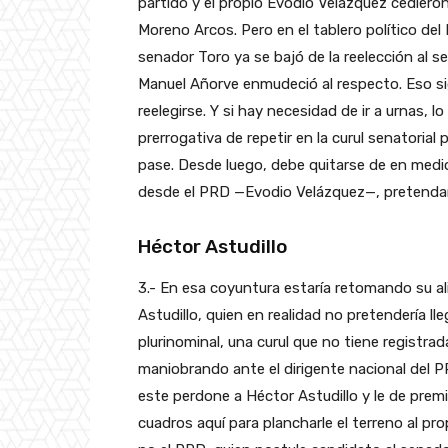
partido y el propio Evodio Velázquez cedieron
Moreno Arcos. Pero en el tablero político del 
senador Toro ya se bajó de la reelección al s
Manuel Añorve enmudeció al respecto. Eso si
reelegirse. Y si hay necesidad de ir a urnas, l
prerrogativa de repetir en la curul senatorial p
pase. Desde luego, debe quitarse de en medi
desde el PRD —Evodio Velázquez—, pretendan
Héctor Astudillo
3.- En esa coyuntura estaría retomando su al
Astudillo, quien en realidad no pretendería ll
plurinominal, una curul que no tiene registrad
maniobrando ante el dirigente nacional del PR
este perdone a Héctor Astudillo y le de prem
cuadros aquí para plancharle el terreno al pr