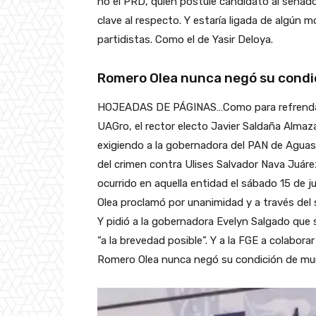
no el PRD, quien postule candidato al senado
clave al respecto. Y estaría ligada de algún
partidistas. Como el de Yasir Deloya.
Romero Olea nunca negó su condi
HOJEADAS DE PÁGINAS…Como para refrendar q
UAGro, el rector electo Javier Saldaña Almazá
exigiendo a la gobernadora del PAN de Aguasc
del crimen contra Ulises Salvador Nava Juáre
ocurrido en aquella entidad el sábado 15 de jul
Olea proclamó por unanimidad y a través del
Y pidió a la gobernadora Evelyn Salgado que s
“a la brevedad posible”. Y a la FGE a colabora
Romero Olea nunca negó su condición de muñ