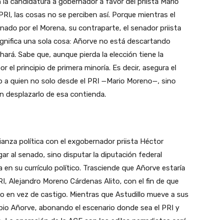
 la candidatura a gobernador a favor del priista Mario
PRI, las cosas no se perciben así. Porque mientras el
enado por el Morena, su contraparte, el senador priista
gnifica una sola cosa: Añorve no está descartando
o hará. Sabe que, aunque pierda la elección tiene la
or el principio de primera minoría. Es decir, asegura el
o a quien no solo desde el PRI —Mario Moreno—, sino
 desplazarlo de esa contienda.
ianza política con el exgobernador priista Héctor
egar al senado, sino disputar la diputación federal
a en su currículo político. Trasciende que Añorve estaría
I, Alejandro Moreno Cárdenas Alito, con el fin de que
io en vez de castigo. Mientras que Astudillo mueve a sus
opio Añorve, abonando el escenario donde sea el PRI y