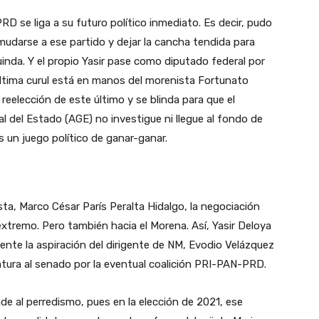
RD se liga a su futuro político inmediato. Es decir, pudo
mudarse a ese partido y dejar la cancha tendida para
guinda. Y el propio Yasir pase como diputado federal por
ta última curul está en manos del morenista Fortunato
reelección de este último y se blinda para que el
al del Estado (AGE) no investigue ni llegue al fondo de
 un juego político de ganar-ganar.
llista, Marco César París Peralta Hidalgo, la negociación
extremo. Pero también hacia el Morena. Así, Yasir Deloya
ente la aspiración del dirigente de NM, Evodio Velázquez
datura al senado por la eventual coalición PRI-PAN-PRD.
de al perredismo, pues en la elección de 2021, ese