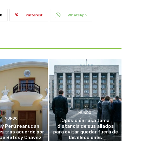
X
Pinterest
WhatsApp
MUNDO
MUNDO
Oposición rusa toma
 y Perú reanudan
distancia de sus aliados
es tras acuerdo por
para evitar quedar fuera de
o de Betssy Chávez
las elecciones