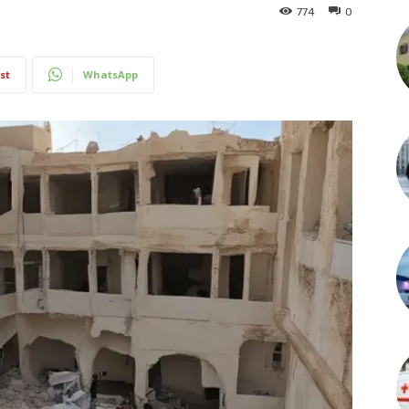
774
0
st
WhatsApp