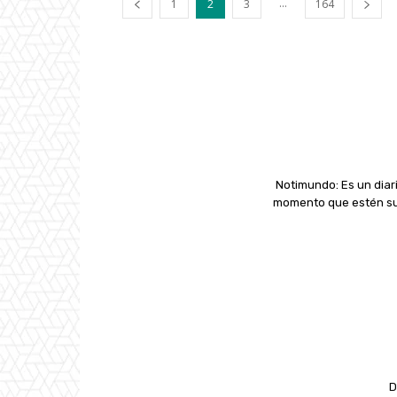
...
1
2
3
164
Notimundo: Es un diari
momento que estén suc
D