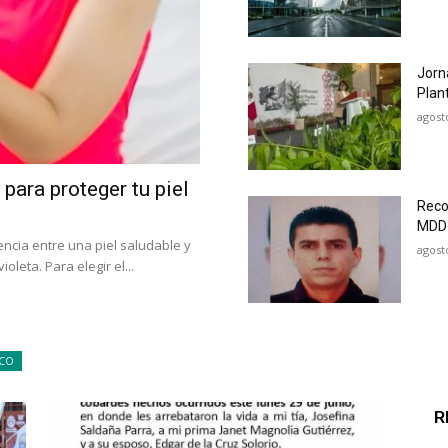
Jorn
Plan
agost
para proteger tu piel
Reco
MDD
encia entre una piel saludable y
agost
leta. Para elegir el...
ICO
R