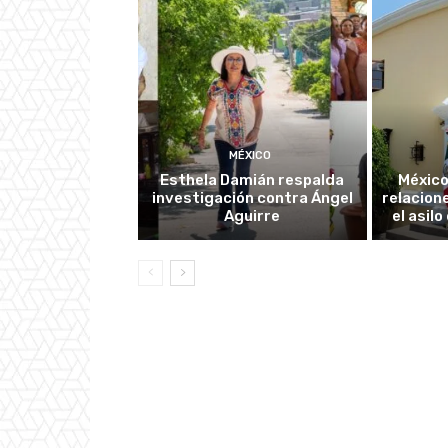
MÉXICO
Esthela Damián respalda
México
investigación contra Ángel
relacion
Aguirre
el asil