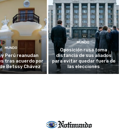
MUNDO
MUNDO
Oposición rusa toma
 y Perú reanudan
distancia de sus aliados
es tras acuerdo por
para evitar quedar fuera de
o de Betssy Chávez
las elecciones