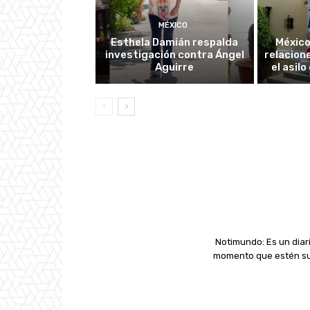
MÉXICO
Esthela Damián respalda
México
investigación contra Ángel
relacion
Aguirre
el asil
Notimundo: Es un diari
momento que estén suc