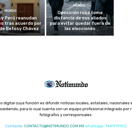
MUNDO
MUNDO
Oposición rusa toma
 y Perú reanudan
distancia de sus aliados
es tras acuerdo por
para evitar quedar fuera de
o de Betssy Chávez
las elecciones
o digital cuya función es difundir noticias locales, estatales, nacionales 
ediendo, para lo cual cuenta con un equipo profesional integrado por r
fotógrafos y corresponsales.
Contacto
:
CONTACTO@NOTIMUNDO.COM.MX
whatsapp: 7441919302