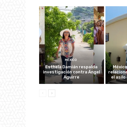
MÉXICO
Esthela Damián respalda
México
investigación contra Ángel
relacion
Aguirre
el asil