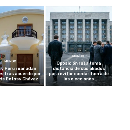
MUNDO
MUNDO
Oposición rusa toma
 y Perú reanudan
distancia de sus aliados
es tras acuerdo por
para evitar quedar fuera de
o de Betssy Chávez
las elecciones