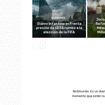
ECONOMÍA
Jorn
Gianni Infantino enfrenta
Refo
presión de UEFA rumbo a la
Méxi
elección de la FIFA
Mill
Notimundo: Es un diari
momento que estén suc