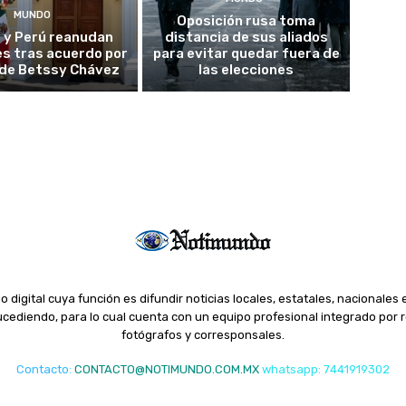
MUNDO
Oposición rusa toma
 y Perú reanudan
distancia de sus aliados
es tras acuerdo por
para evitar quedar fuera de
o de Betssy Chávez
las elecciones
o digital cuya función es difundir noticias locales, estatales, nacionales 
ediendo, para lo cual cuenta con un equipo profesional integrado por r
fotógrafos y corresponsales.
Contacto
:
CONTACTO@NOTIMUNDO.COM.MX
whatsapp: 7441919302