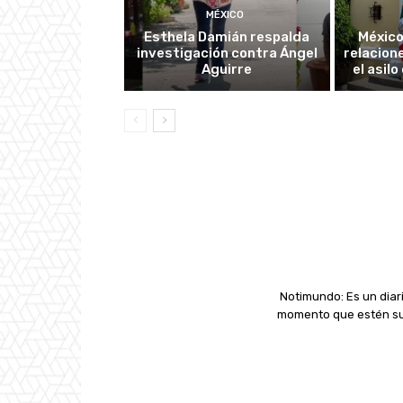
MÉXICO
Esthela Damián respalda
México
investigación contra Ángel
relacion
Aguirre
el asil
Notimundo: Es un diari
momento que estén suc