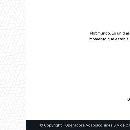
Notimundo: Es un diari
momento que estén suc
D
© Copyright - Operadora AcapulcoTimes S.A de C.