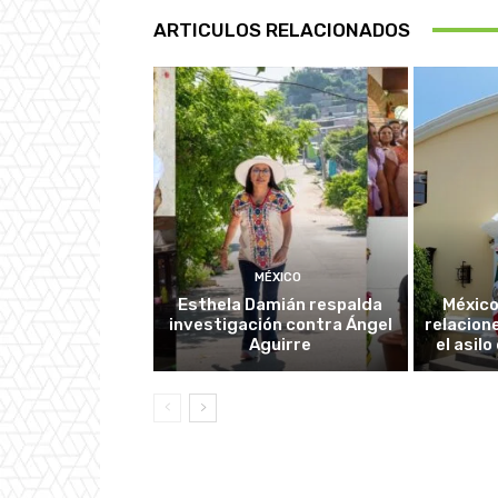
ARTICULOS RELACIONADOS
MÉXICO
Esthela Damián respalda
México
investigación contra Ángel
relacion
Aguirre
el asil