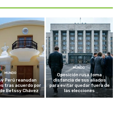
MUNDO
MUNDO
Oposición rusa toma
 y Perú reanudan
distancia de sus aliados
es tras acuerdo por
para evitar quedar fuera de
o de Betssy Chávez
las elecciones