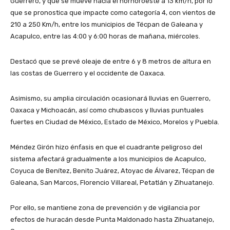
Guerrero, y que se mueve hacia el nornoroeste a 13 km/h, por lo
que se pronostica que impacte como categoría 4, con vientos de
210 a 250 Km/h, entre los municipios de Técpan de Galeana y
Acapulco, entre las 4:00 y 6:00 horas de mañana, miércoles.
Destacó que se prevé oleaje de entre 6 y 8 metros de altura en
las costas de Guerrero y el occidente de Oaxaca.
Asimismo, su amplia circulación ocasionará lluvias en Guerrero,
Oaxaca y Michoacán, así como chubascos y lluvias puntuales
fuertes en Ciudad de México, Estado de México, Morelos y Puebla.
Méndez Girón hizo énfasis en que el cuadrante peligroso del
sistema afectará gradualmente a los municipios de Acapulco,
Coyuca de Benítez, Benito Juárez, Atoyac de Álvarez, Técpan de
Galeana, San Marcos, Florencio Villareal, Petatlán y Zihuatanejo.
Por ello, se mantiene zona de prevención y de vigilancia por
efectos de huracán desde Punta Maldonado hasta Zihuatanejo,