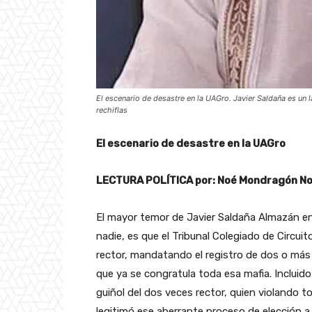
El escenario de desastre en la UAGro. Javier Saldaña es un l
rechiflas
El escenario de desastre en la UAGro
LECTURA POLÍTICA por: Noé Mondragón N
El mayor temor de Javier Saldaña Almazán en
nadie, es que el Tribunal Colegiado de Circuit
rector, mandatando el registro de dos o más 
que ya se congratula toda esa mafia. Incluido
guiñol del dos veces rector, quien violando t
legitimó ese aberrante proceso de elección a 