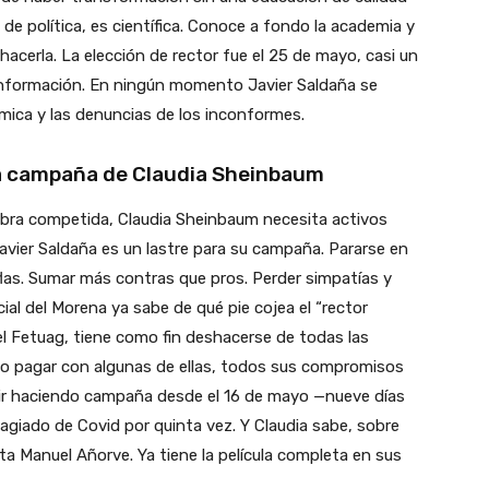
e política, es científica. Conoce a fondo la academia y
hacerla. La elección de rector fue el 25 de mayo, casi un
nformación. En ningún momento Javier Saldaña se
émica y las denuncias de los inconformes.
la campaña de Claudia Sheinbaum
umbra competida, Claudia Sheinbaum necesita activos
Javier Saldaña es un lastre para su campaña. Pararse en
iflas. Sumar más contras que pros. Perder simpatías y
al del Morena ya sabe de qué pie cojea el “rector
 el Fetuag, tiene como fin deshacerse de todas las
 no pagar con algunas de ellas, todos sus compromisos
uir haciendo campaña desde el 16 de mayo —nueve días
giado de Covid por quinta vez. Y Claudia sabe, sobre
sta Manuel Añorve. Ya tiene la película completa en sus