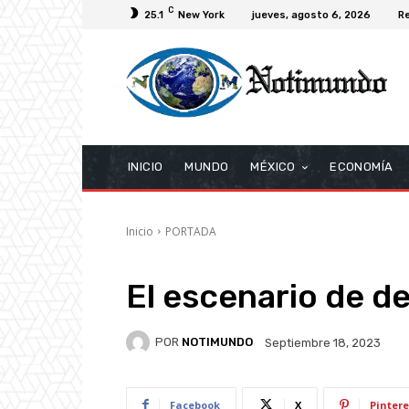
C
25.1
New York
jueves, agosto 6, 2026
Re
INICIO
MUNDO
MÉXICO
ECONOMÍA
Inicio
PORTADA
El escenario de d
POR
NOTIMUNDO
Septiembre 18, 2023
Facebook
X
Pintere