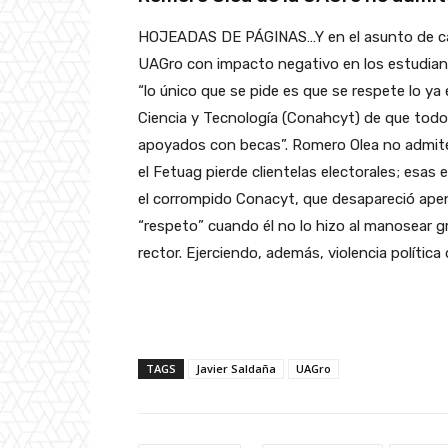
HOJEADAS DE PÁGINAS…Y en el asunto de casi
UAGro con impacto negativo en los estudian
“lo único que se pide es que se respete lo y
Ciencia y Tecnología (Conahcyt) de que todo
apoyados con becas”. Romero Olea no admite 
el Fetuag pierde clientelas electorales; esas
el corrompido Conacyt, que desapareció apenas
“respeto” cuando él no lo hizo al manosear g
rector. Ejerciendo, además, violencia política
TAGS
Javier Saldaña
UAGro