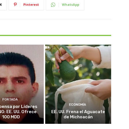
X
Pinterest
WhatsApp
PORTADA
ECONOMÍA
ensa por Líderes
NG: EE. UU. Ofrece
EE. UU. Frena el Aguacate
100 MDD
de Michoacán