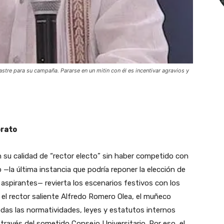
astre para su campaña. Pararse en un mitin con él es incentivar agravios y
orato
 su calidad de “rector electo” sin haber competido con
o —la última instancia que podría reponer la elección de
aspirantes— revierta los escenarios festivos con los
 el rector saliente Alfredo Romero Olea, el muñeco
odas las normatividades, leyes y estatutos internos
través del sometido Consejo Universitario. Por eso, el