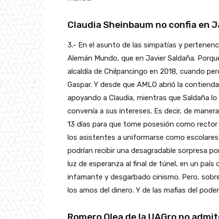
Claudia Sheinbaum no confia en J
3.- En el asunto de las simpatías y pertenenc
Alemán Mundo, que en Javier Saldaña. Porque S
alcaldía de Chilpancingo en 2018, cuando pe
Gaspar. Y desde que AMLO abrió la contienda
apoyando a Claudia, mientras que Saldaña lo h
convenía a sus intereses. Es decir, de maner
13 días para que tome posesión como rector —
los asistentes a uniformarse como escolares 
podrían recibir una desagradable sorpresa por 
luz de esperanza al final de túnel, en un país 
infamante y desgarbado cinismo. Pero, sobre 
los amos del dinero. Y de las mafias del poder
Romero Olea de la UAGro no admit