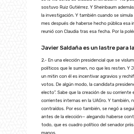
sostuvo Ruiz Gutiérrez. Y Sheinbaum además d
la investigación. Y también cuando se simula 
mes después de haberse hecho pública esa i
reunió con Claudia tras esa fecha. Por la pol
Javier Saldaña
es un lastre para 
2.- En una elección presidencial que se visl
políticos que le sumen, no que les resten. Y 
un mitin con él es incentivar agravios y rech
votos. De algún modo, la candidata presidenci
electo”. Sabe que la creación de su corriente
corrientes internas en la UAGro. Y también,
contraídos. Por eso también, se negó a seg
antes de la elección— alegando haberse conta
todo, que es cuadro político del senador prii
manos.