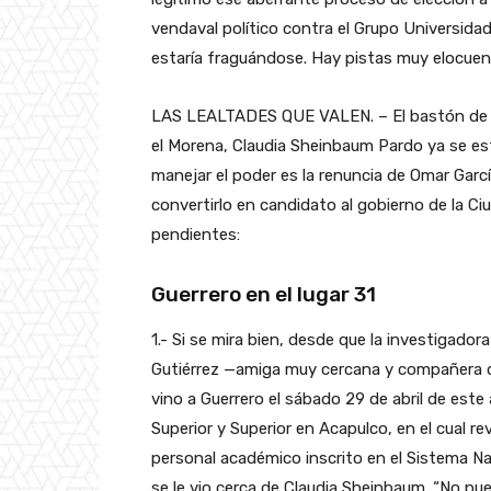
vendaval político contra el Grupo Universidad
estaría fraguándose. Hay pistas muy elocuen
LAS LEALTADES QUE VALEN. – El bastón de man
el Morena, Claudia Sheinbaum Pardo ya se es
manejar el poder es la renuncia de Omar Garc
convertirlo en candidato al gobierno de la C
pendientes:
Guerrero en el lugar 31
1.- Si se mira bien, desde que la investigado
Gutiérrez —amiga muy cercana y compañera d
vino a Guerrero el sábado 29 de abril de este
Superior y Superior en Acapulco, en el cual re
personal académico inscrito en el Sistema Na
se le vio cerca de Claudia Sheinbaum. “No pu