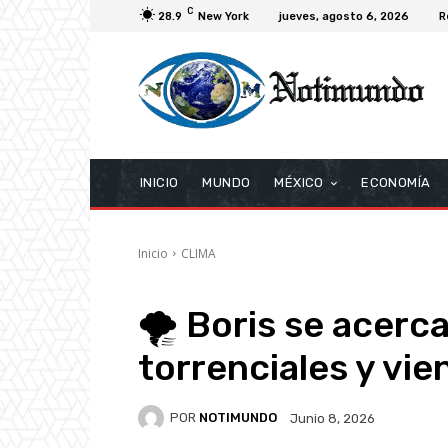
C
28.9
New York
jueves, agosto 6, 2026
R
INICIO
MUNDO
MÉXICO
ECONOMÍA
Inicio
CLIMA
🌪️ Boris se acerc
torrenciales y vie
POR
NOTIMUNDO
Junio 8, 2026